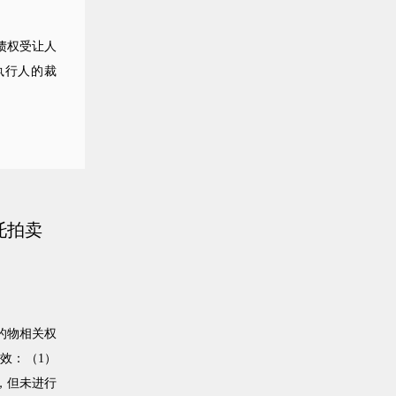
债权受让人
执行人的裁
托拍卖
的物相关权
效：（1）
，但未进行