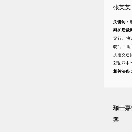
张某某
关键词：
辩护后裁
穿行、快
驶”。2
抗拒交通
驾驶罪中
相关法条
瑞士嘉
案